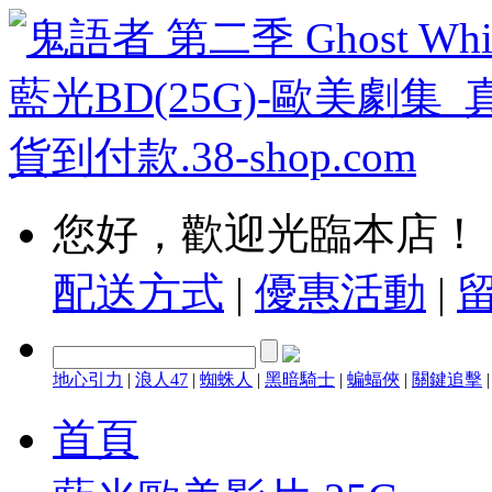
您好，歡迎光臨本店！
配送方式
|
優惠活動
|
地心引力
|
浪人47
|
蜘蛛人
|
黑暗騎士
|
蝙蝠俠
|
關鍵追擊
首頁