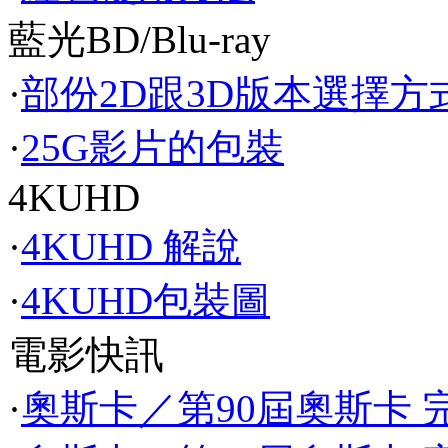
藍光BD/Blu-ray
·
部份2D跟3D版本選擇方
·
25G影片的包裝
4KUHD
·
4KUHD 解說
·
4KUHD包裝圖
電影快訊
·
奧斯卡／第90屆奧斯卡 完