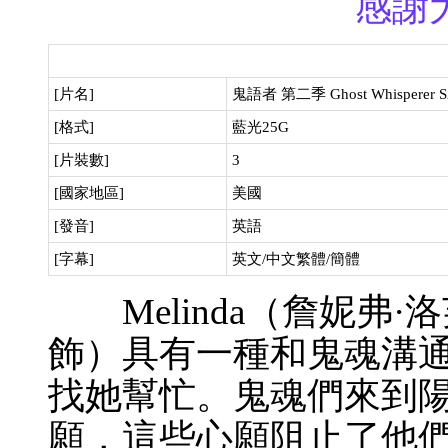
感謝
[片名]
鬼語者 第二季 Ghost Whisperer 
[格式]
藍光25G
[片裝數]
3
[國家地區]
美國
[發音]
英語
[字幕]
英文/中文繁體/簡體
Melinda（詹妮弗·洛芙·休伊
飾）具有一種和鬼魂溝
找她幫忙。鬼魂們來到
願，這些心願阻止了他們再