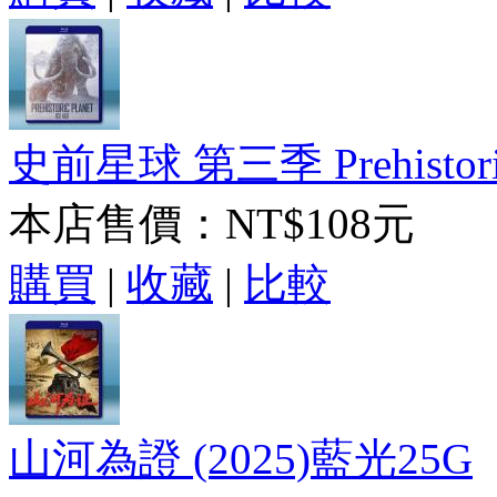
史前星球 第三季 Prehistoric P
本店售價：
NT$108元
購買
|
收藏
|
比較
山河為證 (2025)藍光25G