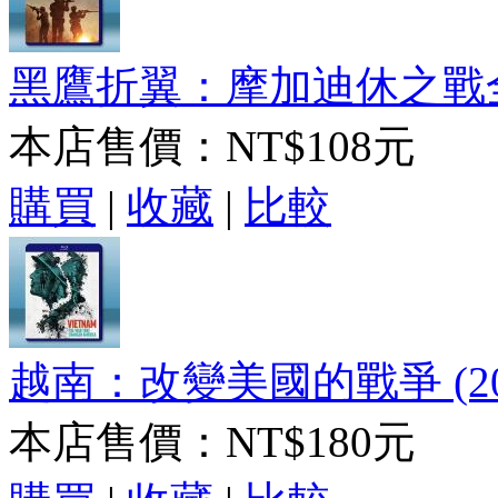
黑鷹折翼：摩加迪休之戰全紀錄
本店售價：
NT$108元
購買
|
收藏
|
比較
越南：改變美國的戰爭 (202
本店售價：
NT$180元