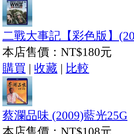
二戰大事記【彩色版】(201
本店售價：
NT$180元
購買
|
收藏
|
比較
蔡瀾品味 (2009)藍光25G
本店售價：
NT$108元