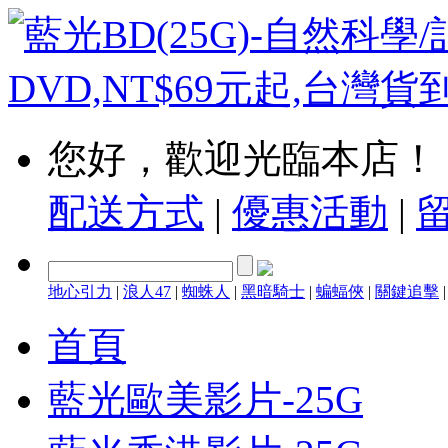
您好，歡迎光臨本店！
配送方式
|
優惠活動
|
地心引力
|
浪人47
|
蜘蛛人
|
黑暗騎士
|
蝙蝠俠
|
關鍵追擊
首頁
藍光歐美影片-25G