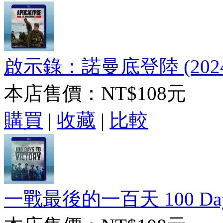
啟示錄：諾曼底登陸 (2024
本店售價：
NT$108元
購買
|
收藏
|
比較
一戰最後的一百天 100 Days To