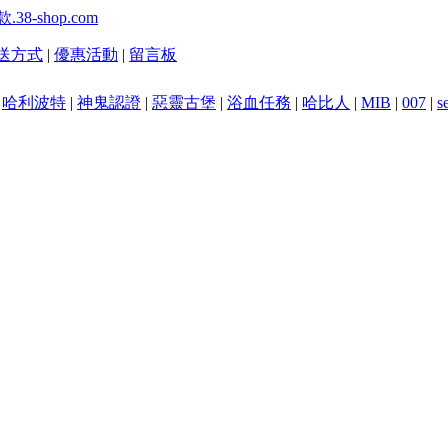
送方式
|
優惠活動
|
留言板
|
哈利波特
|
神鬼認證
|
惡靈古堡
|
浴血任務
|
哈比人
|
MIB
|
007
|
s