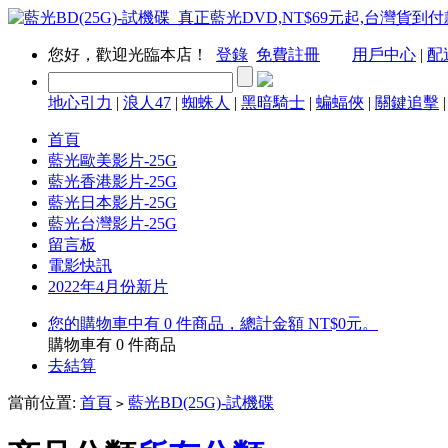
您好，歡迎光臨本店！
登錄
免費註冊
用戶中心
|
配
地心引力
|
浪人47
|
蜘蛛人
|
黑暗騎士
|
蝙蝠俠
|
關鍵追擊
首頁
藍光歐美影片-25G
藍光香港影片-25G
藍光日本影片-25G
藍光台灣影片-25G
留言板
電影快訊
2022年4月份新片
您的購物車中有 0 件商品，總計金額 NT$0元。
購物車有
0
件商品
去結算
當前位置:
首頁
藍光BD(25G)-試機碟
>