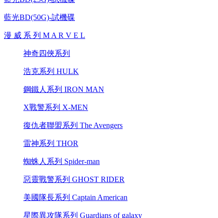
藍光BD(50G)-試機碟
漫 威 系 列 M A R V E L
神奇四俠系列
浩克系列 HULK
鋼鐵人系列 IRON MAN
X戰警系列 X-MEN
復仇者聯盟系列 The Avengers
雷神系列 THOR
蜘蛛人系列 Spider-man
惡靈戰警系列 GHOST RIDER
美國隊長系列 Captain American
星際異攻隊系列 Guardians of galaxy