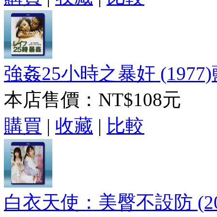
強姦25小時之暴奸 (1977)
本店售價：
NT$108元
購買
|
收藏
|
比較
白衣天使：美臀不設防 (20