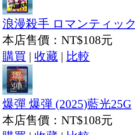
浪漫殺手 ロマンティックキラ
本店售價：
NT$108元
購買
|
收藏
|
比較
爆彈 爆弾 (2025)藍光25G
本店售價：
NT$108元