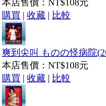
本店售價：
NT$108元
購買
|
收藏
|
比較
爽到尖叫 ものの怪病院(20
本店售價：
NT$108元
購買
|
收藏
|
比較