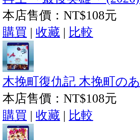
本店售價：
NT$108元
購買
|
收藏
|
比較
木挽町復仇記 木挽町のあだ討
本店售價：
NT$108元
購買
|
收藏
|
比較