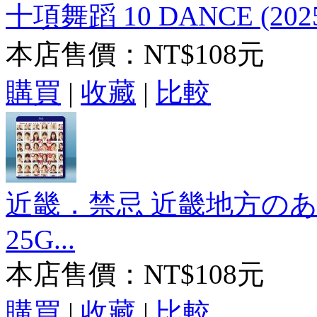
十項舞蹈 10 DANCE (202
本店售價：
NT$108元
購買
|
收藏
|
比較
近畿．禁忌 近畿地方のある
25G...
本店售價：
NT$108元
購買
|
收藏
|
比較