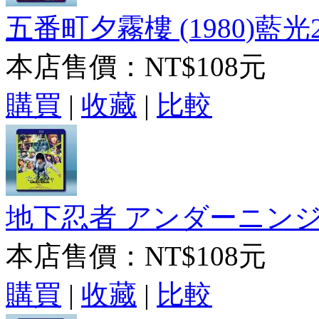
五番町夕霧樓 (1980)藍光
本店售價：
NT$108元
購買
|
收藏
|
比較
地下忍者 アンダーニンジャ 
本店售價：
NT$108元
購買
|
收藏
|
比較