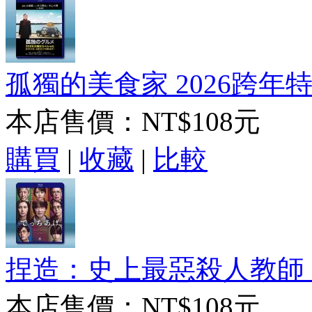
孤獨的美食家 2026跨年特別篇
本店售價：
NT$108元
購買
|
收藏
|
比較
捏造：史上最惡殺人教師 でっ
本店售價：
NT$108元