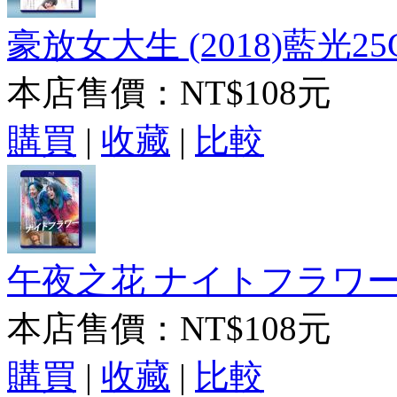
豪放女大生 (2018)藍光25
本店售價：
NT$108元
購買
|
收藏
|
比較
午夜之花 ナイトフラワー(20
本店售價：
NT$108元
購買
|
收藏
|
比較