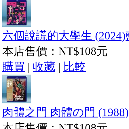
六個說謊的大學生 (2024)
本店售價：
NT$108元
購買
|
收藏
|
比較
肉體之門 肉體の門 (1988
本店售價：
NT$108元