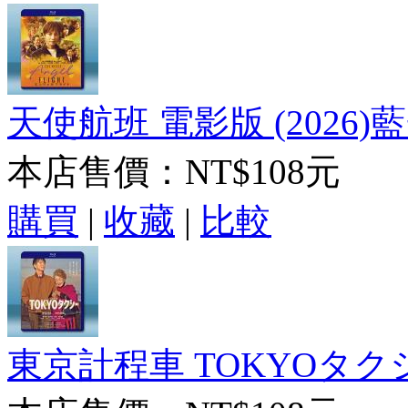
天使航班 電影版 (2026)藍
本店售價：
NT$108元
購買
|
收藏
|
比較
東京計程車 TOKYOタクシー