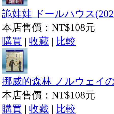
詭娃娃 ドールハウス(202
本店售價：
NT$108元
購買
|
收藏
|
比較
挪威的森林 ノルウェイの森(
本店售價：
NT$108元
購買
|
收藏
|
比較