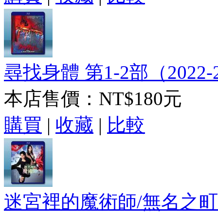
尋找身體 第1-2部（2022-
本店售價：
NT$180元
購買
|
收藏
|
比較
迷宮裡的魔術師/無名之町 (2