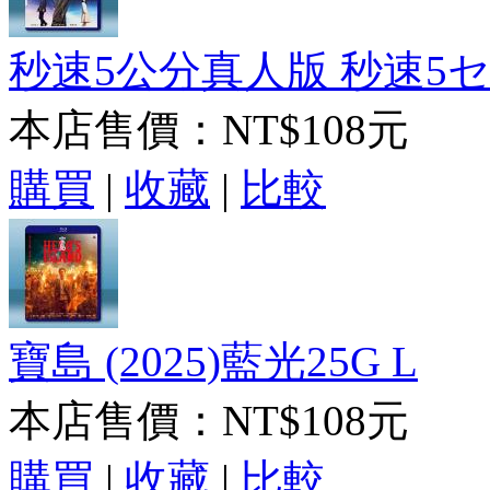
秒速5公分真人版 秒速5センチ
本店售價：
NT$108元
購買
|
收藏
|
比較
寶島 (2025)藍光25G L
本店售價：
NT$108元
購買
|
收藏
|
比較