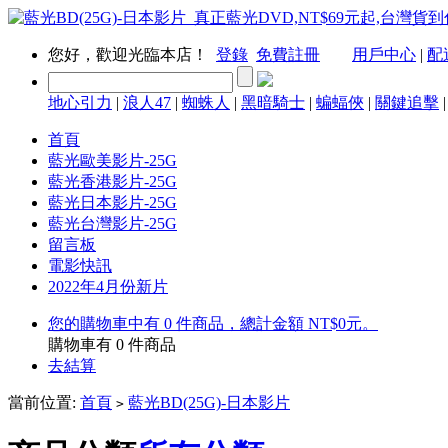
您好，歡迎光臨本店！
登錄
免費註冊
用戶中心
|
配
地心引力
|
浪人47
|
蜘蛛人
|
黑暗騎士
|
蝙蝠俠
|
關鍵追擊
首頁
藍光歐美影片-25G
藍光香港影片-25G
藍光日本影片-25G
藍光台灣影片-25G
留言板
電影快訊
2022年4月份新片
您的購物車中有 0 件商品，總計金額 NT$0元。
購物車有
0
件商品
去結算
當前位置:
首頁
藍光BD(25G)-日本影片
>