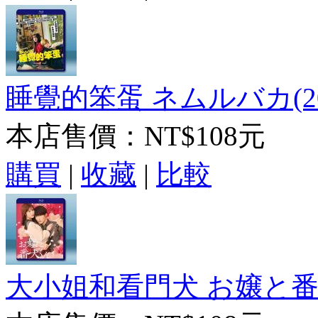
睡覺的笨蛋 ネムルバカ(20
本店售價：
NT$108元
購買
|
收藏
|
比較
大小姐和看門犬 お嬢と番犬く