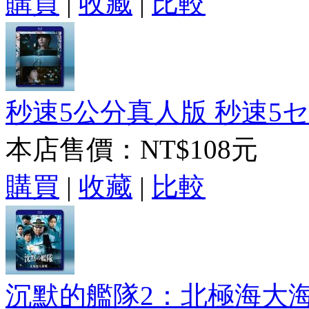
購買
|
收藏
|
比較
秒速5公分真人版 秒速5セン
本店售價：
NT$108元
購買
|
收藏
|
比較
沉默的艦隊2：北極海大海戰 