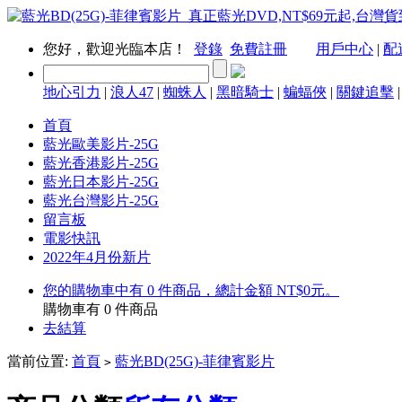
您好，歡迎光臨本店！
登錄
免費註冊
用戶中心
|
配
地心引力
|
浪人47
|
蜘蛛人
|
黑暗騎士
|
蝙蝠俠
|
關鍵追擊
首頁
藍光歐美影片-25G
藍光香港影片-25G
藍光日本影片-25G
藍光台灣影片-25G
留言板
電影快訊
2022年4月份新片
您的購物車中有 0 件商品，總計金額 NT$0元。
購物車有
0
件商品
去結算
當前位置:
首頁
藍光BD(25G)-菲律賓影片
>