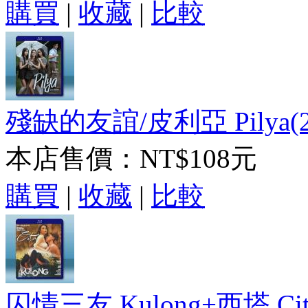
購買
|
收藏
|
比較
殘缺的友誼/皮利亞 Pilya(2
本店售價：
NT$108元
購買
|
收藏
|
比較
囚情三友 Kulong+西塔 Cit