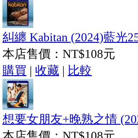
糾纏 Kabitan (2024)藍光2
本店售價：
NT$108元
購買
|
收藏
|
比較
想要女朋友+晚熟之情 (202
本店售價：
NT$108元