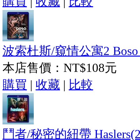
購買
|
收藏
|
比較
波索杜斯/窺情公寓2 Boso D
本店售價：
NT$108元
購買
|
收藏
|
比較
鬥者/秘密的紐帶 Haslers(