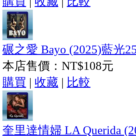
購買
|
收藏
|
比較
碾之愛 Bayo (2025)藍光2
本店售價：
NT$108元
購買
|
收藏
|
比較
奎里達情婦 LA Querida (