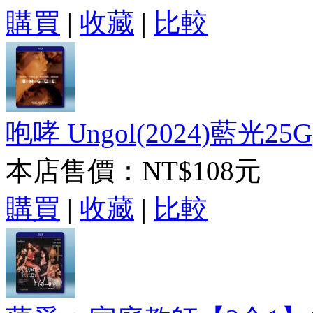
購買
|
收藏
|
比較
咆哮 Ungol(2024)藍光25G
本店售價：
NT$108元
購買
|
收藏
|
比較