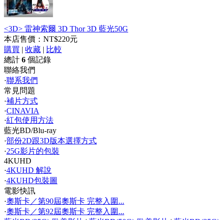
<3D> 雷神索爾 3D Thor 3D 藍光50G
本店售價：
NT$220元
購買
|
收藏
|
比較
總計
6
個記錄
聯絡我們
·
聯系我們
常見問題
·
補片方式
·
CINAVIA
·
紅包使用方法
藍光BD/Blu-ray
·
部份2D跟3D版本選擇方式
·
25G影片的包裝
4KUHD
·
4KUHD 解說
·
4KUHD包裝圖
電影快訊
·
奧斯卡／第90屆奧斯卡 完整入圍...
·
奧斯卡／第92屆奧斯卡 完整入圍...