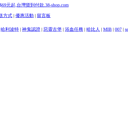
送方式
|
優惠活動
|
留言板
|
哈利波特
|
神鬼認證
|
惡靈古堡
|
浴血任務
|
哈比人
|
MIB
|
007
|
s