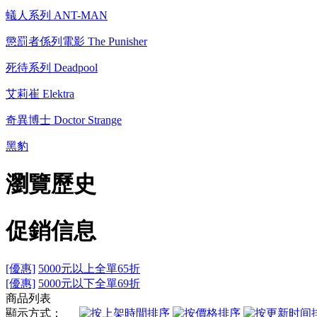
蟻人系列 ANT-MAN
懲罰者係列電影 The Punisher
死待系列 Deadpool
艾莉崔 Elektra
奇異博士 Doctor Strange
黑豹
瀏覽歷史
促銷信息
[優惠]
5000元以上全單65折
[優惠]
5000元以下全單69折
商品列表
顯示方式：