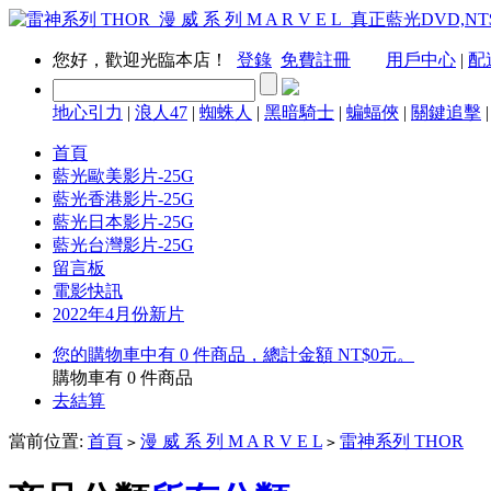
您好，歡迎光臨本店！
登錄
免費註冊
用戶中心
|
配
地心引力
|
浪人47
|
蜘蛛人
|
黑暗騎士
|
蝙蝠俠
|
關鍵追擊
首頁
藍光歐美影片-25G
藍光香港影片-25G
藍光日本影片-25G
藍光台灣影片-25G
留言板
電影快訊
2022年4月份新片
您的購物車中有 0 件商品，總計金額 NT$0元。
購物車有
0
件商品
去結算
當前位置:
首頁
漫 威 系 列 M A R V E L
雷神系列 THOR
>
>