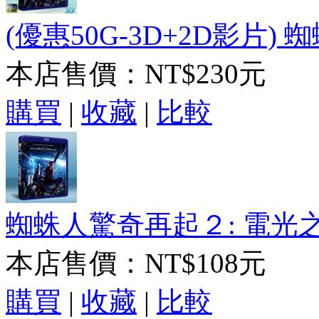
(優惠50G-3D+2D影片)
本店售價：
NT$230元
購買
|
收藏
|
比較
蜘蛛人驚奇再起２: 電光之戰 T
本店售價：
NT$108元
購買
|
收藏
|
比較