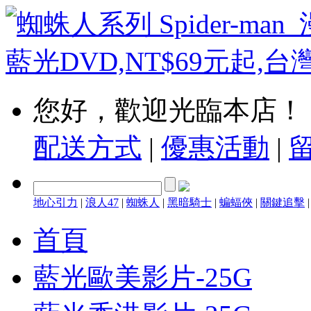
您好，歡迎光臨本店！
配送方式
|
優惠活動
|
地心引力
|
浪人47
|
蜘蛛人
|
黑暗騎士
|
蝙蝠俠
|
關鍵追擊
首頁
藍光歐美影片-25G