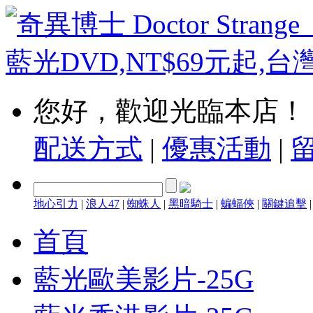
您好，歡迎光臨本店！
配送方式
|
優惠活動
|
地心引力
|
浪人47
|
蜘蛛人
|
黑暗騎士
|
蝙蝠俠
|
關鍵追擊
首頁
藍光歐美影片-25G