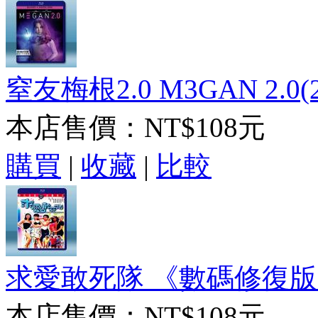
窒友梅根2.0 M3GAN 2.0(
本店售價：
NT$108元
購買
|
收藏
|
比較
求愛敢死隊 《數碼修復版》(
本店售價：
NT$108元