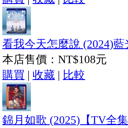
看我今天怎麼說 (2024)藍光
本店售價：
NT$108元
購買
|
收藏
|
比較
錦月如歌 (2025)【TV全