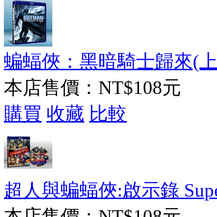
蝙蝠俠：黑暗騎士歸來(上) （卡
本店售價：
NT$108元
購買
收藏
比較
超人與蝙蝠俠:啟示錄 Superma
本店售價：
NT$108元