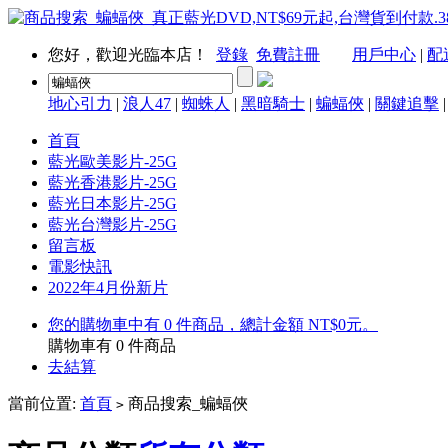
您好，歡迎光臨本店！
登錄
免費註冊
用戶中心
|
配
地心引力
|
浪人47
|
蜘蛛人
|
黑暗騎士
|
蝙蝠俠
|
關鍵追擊
首頁
藍光歐美影片-25G
藍光香港影片-25G
藍光日本影片-25G
藍光台灣影片-25G
留言板
電影快訊
2022年4月份新片
您的購物車中有 0 件商品，總計金額 NT$0元。
購物車有
0
件商品
去結算
當前位置:
首頁
商品搜索_蝙蝠俠
>