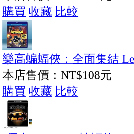
購買
收藏
比較
樂高蝙蝠俠：全面集結 Lego Dc
本店售價：
NT$108元
購買
收藏
比較