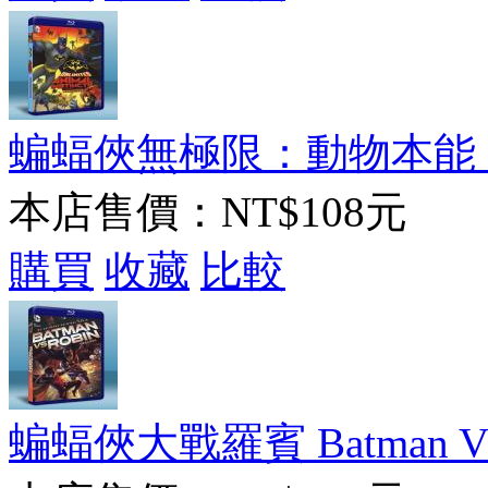
蝙蝠俠無極限：動物本能 Batman
本店售價：
NT$108元
購買
收藏
比較
蝙蝠俠大戰羅賓 Batman VS Ro