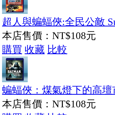
超人與蝙蝠俠:全民公敵 Superm
本店售價：
NT$108元
購買
收藏
比較
蝙蝠俠：煤氣燈下的高壇市 Batm
本店售價：
NT$108元