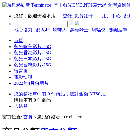
您好，歡迎光臨本店！
登錄
免費註冊
用戶中心
|
配
地心引力
|
浪人47
|
蜘蛛人
|
黑暗騎士
|
蝙蝠俠
|
關鍵追擊
首頁
藍光歐美影片-25G
藍光香港影片-25G
藍光日本影片-25G
藍光台灣影片-25G
留言板
電影快訊
2022年4月份新片
您的購物車中有 0 件商品，總計金額 NT$0元。
購物車有
0
件商品
去結算
當前位置:
首頁
魔鬼終結者 Terminator
>