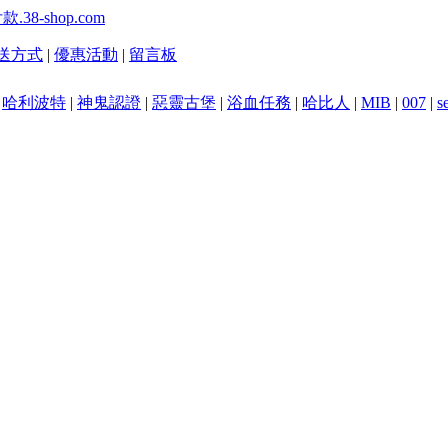
送方式
|
優惠活動
|
留言板
|
哈利波特
|
神鬼認證
|
惡靈古堡
|
浴血任務
|
哈比人
|
MIB
|
007
|
s