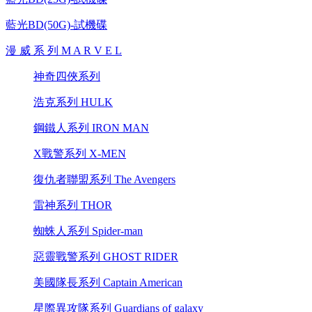
藍光BD(50G)-試機碟
漫 威 系 列 M A R V E L
神奇四俠系列
浩克系列 HULK
鋼鐵人系列 IRON MAN
X戰警系列 X-MEN
復仇者聯盟系列 The Avengers
雷神系列 THOR
蜘蛛人系列 Spider-man
惡靈戰警系列 GHOST RIDER
美國隊長系列 Captain American
星際異攻隊系列 Guardians of galaxy